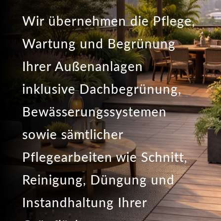
Wir übernehmen die Pflege,
Wartung und Begrünung
Ihrer Außenanlagen
inklusive Dachbegrünung,
Bewässerungssystemen
sowie sämtlicher
Pflegearbeiten wie Schnitt,
Reinigung, Düngung und
Instandhaltung Ihrer